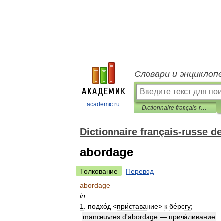
Словари и энциклоп
academic.ru
Dictionnaire français-russe de type actif
Dictionnaire français-russe de
abordage
Толкование
Перевод
abordage
in
1
.
подхо́д
<
при́ставание
>
к
бе́регу
;
manœuvres
d
'
abordage
—
прича́ливание