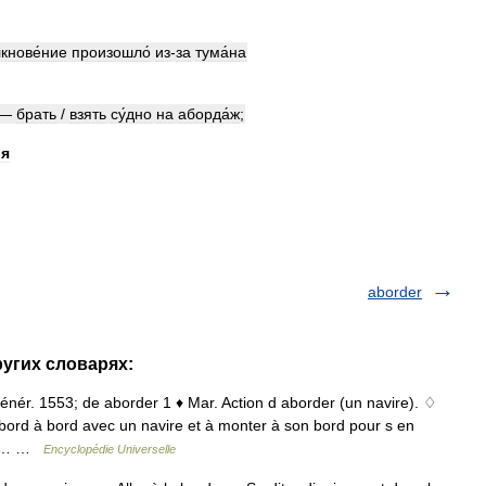
кнове́ние
произошло́
из
-
за
тума́на
—
брать
/
взять
су́дно
на
аборда́ж
;
ля
aborder
ругих словарях:
énér. 1553; de aborder 1 ♦ Mar. Action d aborder (un navire). ♢
bord à bord avec un navire et à monter à son bord pour s en
 À l… …
Encyclopédie Universelle