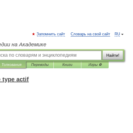
Запомнить сайт
Словарь на свой сайт
RU
едии на Академике
Найти!
Толкования
Переводы
Книги
Игры ⚽
 type actif