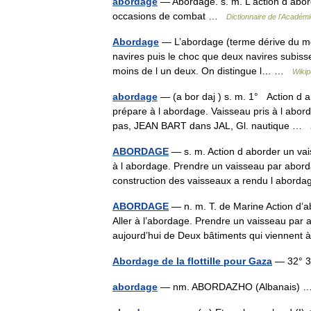
abordage
— Abordage. s. m. L action d abord
occasions de combat …
Dictionnaire de l'Académi
Abordage
— L’abordage (terme dérive du mot 
navires puis le choc que deux navires subisse
moins de l un deux. On distingue l… …
Wikip
abordage
— (a bor daj ) s. m. 1° Action d 
prépare à l abordage. Vaisseau pris à l abor
pas, JEAN BART dans JAL, Gl. nautique …
ABORDAGE
— s. m. Action d aborder un vais
à l abordage. Prendre un vaisseau par abord
construction des vaisseaux a rendu l abo
ABORDAGE
— n. m. T. de Marine Action d’ab
Aller à l’abordage. Prendre un vaisseau par a
aujourd’hui de Deux bâtiments qui vienne
Abordage de la flottille pour Gaza
— 32° 38
abordage
— nm. ABORDAZHO (Albanais)