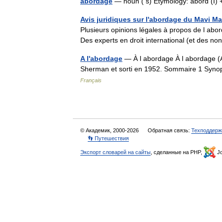
abordage
— noun ( s) Etymology: abord (I) 
Avis juridiques sur l'abordage du Mavi M
Plusieurs opinions légales à propos de l abor
Des experts en droit international (et des n
A l'abordage
— À l abordage À l abordage (Ag
Sherman et sorti en 1952. Sommaire 1 Synop
Français
© Академик, 2000-2026
Обратная связь:
Техподдерж
👣 Путешествия
Экспорт словарей на сайты
, сделанные на PHP,
Jo