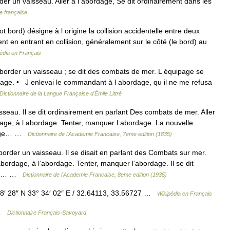
er un vaisseau. Aller à l abordage, Se dit ordinairement dans les
e française
bord) désigne à l origine la collision accidentelle entre deux
nt en entrant en collision, généralement sur le côté (le bord) au
édia en Français
aborder un vaisseau ; se dit des combats de mer. L équipage se
dage. • J enlevai le commandant à l abordage, qu il ne me refusa
Dictionnaire de la Langue Française d'Émile Littré
seau. Il se dit ordinairement en parlant Des combats de mer. Aller
age, à l abordage. Tenter, manquer l abordage. La nouvelle
rdage… …
Dictionnaire de l'Academie Francaise, 7eme edition (1835)
order un vaisseau. Il se disait en parlant des Combats sur mer.
bordage, à l’abordage. Tenter, manquer l’abordage. Il se dit
nt à… …
Dictionnaire de l'Academie Francaise, 8eme edition (1935)
′ 28″ N 33° 34′ 02″ E / 32.64113, 33.56727 …
Wikipédia en Français
 …
Dictionnaire Français-Savoyard