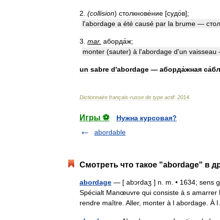
2
.
(
collision
)
столкнове́ние
[
судо́в
];
l
'
abordage
a
été
causé
par
la
brume
—
стол
3
.
mar
.
аборда́ж
;
monter
(
sauter
)
à
l
'
abordage
d
'
un
vaisseau
un
sabre
d
'
abordage
—
аборда́жная
са́б
Dictionnaire
français
-
russe
de
type
actif
.
2014
.
Игры ⚽
Нужна курсовая?
abordable
Смотреть что такое "abordage" в д
abordage
— [ abɔrdaʒ ] n. m. • 1634; sens g
Spécialt Manœuvre qui consiste à s amarrer 
rendre maître. Aller, monter à l abordage.